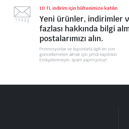
10 TL indirim için bültenimize katılın
Yeni ürünler, indirimler 
fazlası hakkında bilgi al
postalarımızı alın.
Promosyonlar ve kuponlarla ilgili en son
güncellemeleri almak için şimdi kaydolun.
Endişelenmeyin, spam yapmıyoruz!