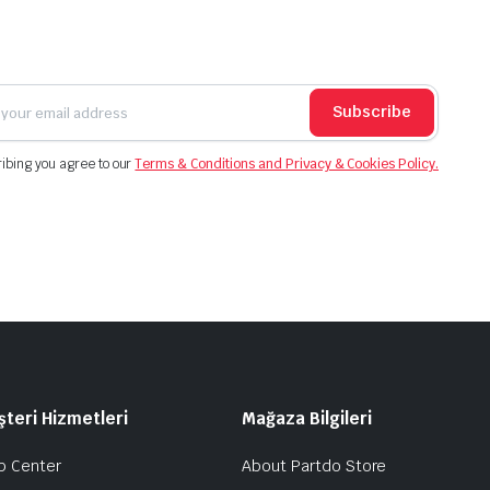
Subscribe
ibing you agree to our
Terms & Conditions and Privacy & Cookies Policy.
teri Hizmetleri
Mağaza Bilgileri
p Center
About Partdo Store