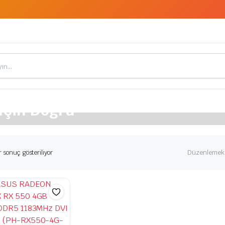
 İçin Doğru
n
r sonuç gösteriliyor
Düzenlemek