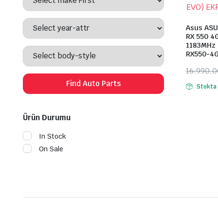
Asus ASU
RX 550 4
1183MHz 
RX550-4G
16.990,0
Orijinal
Şu
Find Auto Parts
Stokta 
fiyat:
andaki
16.990,
fiyat:
Ürün Durumu
16.190,
In Stock
On Sale