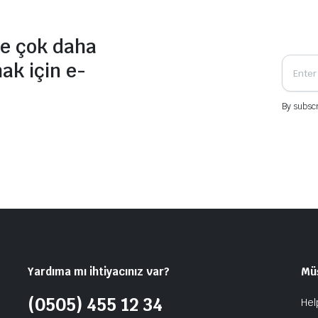
ve çok daha
mak için e-
By subscr
Yardıma mı ihtiyacınız var?
Müş
(0505) 455 12 34
Hel