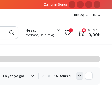
Zamanın Sonu:
:
:
:
Dil Seç
TR
0 Ürün
Hesabım
0
0,00
₺
Merhaba, Oturum Aç
:
Show: