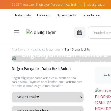
2025 Yılına özel! Bilgisayar Parçalarında İndirim.
alpbilgisayar
Hakkımızda
Hesabım
Sipariş Takibi
İstek listesi
Bu Hafta İndirimde
Ana Sayfa
Headlights & Lighting
Turn Signal Lights
Bilgisayarınızın Konforu
Parçayı Doğru Fiyata Alı
Doğru Parçaları Daha Hızlı Bulun
Alpbilgisayar
Tek bi
Doğru bilgisayar parçalarına ve aksesuarlarına
sahip olmak, oyun ve chat konforunuzu artırmanıza
Şimdi Alışveriş Yapın
rahatça çıkmanıza yardımcı olacaktır.