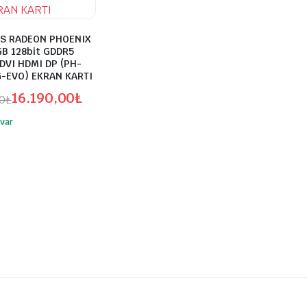
S RADEON PHOENIX
GB 128bit GDDR5
DVI HDMI DP (PH-
-EVO) EKRAN KARTI
16.190,00
₺
0
₺
var
00₺.
00₺.