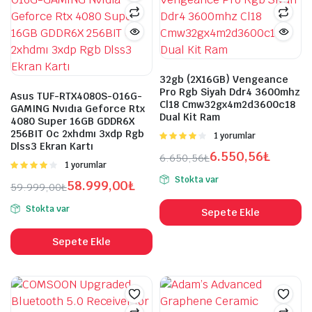
32gb (2X16GB) Vengeance
Pro Rgb Siyah Ddr4 3600mhz
Asus TUF-RTX4080S-O16G-
Cl18 Cmw32gx4m2d3600c18
GAMING Nvıdıa Geforce Rtx
şük
ksek
Dual Kit Ram
4080 Super 16GB GDDR6X
at
at
256BIT Oc 2xhdmı 3xdp Rgb
5
1 yorumlar
Dlss3 Ekran Kartı
üzerinden
6.550,56
₺
6.650,56
₺
4.00
oy
5
1 yorumlar
Orijinal
Şu
aldı
üzerinden
Stokta var
58.999,00
₺
fiyat:
andaki
59.999,00
₺
4.00
oy
Orijinal
Şu
aldı
6.650,56₺.
fiyat:
Stokta var
Sepete Ekle
fiyat:
andaki
6.550,56₺.
59.999,00₺.
fiyat:
Sepete Ekle
58.999,00₺.