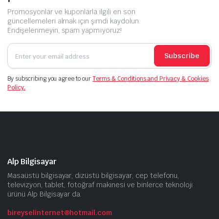
Promosyonlar ve kuponlarla ilgili en son
güncellemeleri almak için şimdi kaydolun.
Endişelenmeyin, spam yapmıyoruz!
Subscribe
By subscribing you agree to our
Terms & Conditions and Privacy & Cookies
Policy.
Alp Bilgisayar
Masaüstü bilgisayar, dizüstü bilgisayar, cep telefonu,
televizyon, tablet, fotoğraf makinesi ve binlerce teknoloji
ürünü Alp Bilgisayar da.
bireyselinternet@hotmail.com