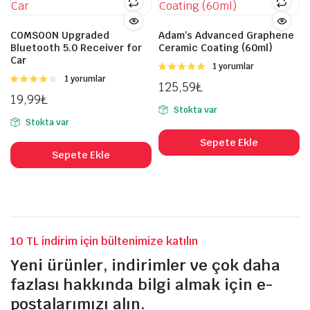
COMSOON Upgraded
Adam’s Advanced Graphene
Bluetooth 5.0 Receiver for
Ceramic Coating (60ml)
Car
5
1 yorumlar
üzerinden
5
1 yorumlar
125,59
₺
5.00
oy aldı
üzerinden
19,99
₺
4.00
oy
Stokta var
aldı
Stokta var
Sepete Ekle
Sepete Ekle
10 TL indirim için bültenimize katılın
Yeni ürünler, indirimler ve çok daha
fazlası hakkında bilgi almak için e-
postalarımızı alın.