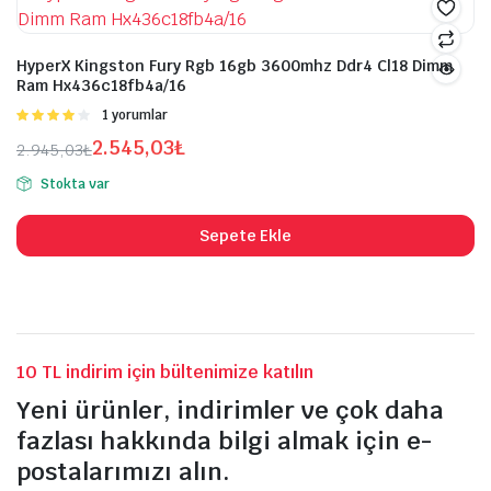
HyperX Kingston Fury Rgb 16gb 3600mhz Ddr4 Cl18 Dimm
Ram Hx436c18fb4a/16
5
1 yorumlar
üzerinden
2.545,03
₺
2.945,03
₺
4.00
oy
Orijinal
Şu
aldı
şük
ksek
Stokta var
fiyat:
andaki
at
at
2.945,03₺.
fiyat:
Sepete Ekle
2.545,03₺.
10 TL indirim için bültenimize katılın
Yeni ürünler, indirimler ve çok daha
fazlası hakkında bilgi almak için e-
postalarımızı alın.