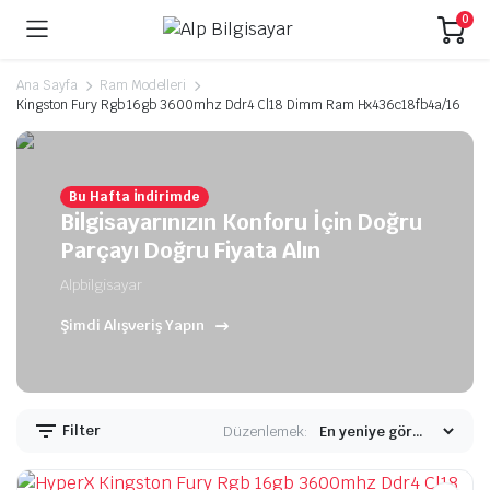
0
Ana Sayfa
Ram Modelleri
Kingston Fury Rgb 16gb 3600mhz Ddr4 Cl18 Dimm Ram Hx436c18fb4a/16
Bu Hafta İndirimde
Bilgisayarınızın Konforu İçin Doğru
Parçayı Doğru Fiyata Alın
Alpbilgisayar
Şimdi Alışveriş Yapın
Filter
Düzenlemek: