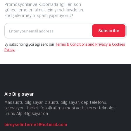
Promosyonlar ve kuponlarla ilgili en son
güncellemeleri almak için şimdi kaydolun.
Endişelenmeyin, spam yapmıyoruz!
Subscribe
By subscribing you agree to our
Terms & Conditions and Privacy & Cookies
Policy.
Alp Bilgisayar
Masaüstü bilgisayar, dizüstü bilgisayar, cep telefonu,
televizyon, tablet, fotoğraf makinesi ve binlerce teknoloji
ürünü Alp Bilgisayar da.
bireyselinternet@hotmail.com