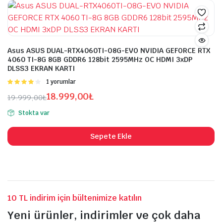
Asus ASUS DUAL-RTX4060TI-O8G-EVO NVIDIA GEFORCE RTX
4060 TI-8G 8GB GDDR6 128bit 2595MHz OC HDMI 3xDP
DLSS3 EKRAN KARTI
5
1 yorumlar
üzerinden
18.999,00
₺
19.999,00
₺
4.00
oy
Orijinal
Şu
aldı
Stokta var
fiyat:
andaki
19.999,00₺.
fiyat:
Sepete Ekle
18.999,00₺.
10 TL indirim için bültenimize katılın
Yeni ürünler, indirimler ve çok daha