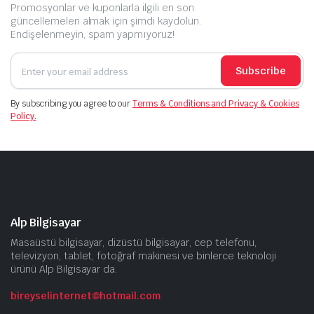
Promosyonlar ve kuponlarla ilgili en son
güncellemeleri almak için şimdi kaydolun.
Endişelenmeyin, spam yapmıyoruz!
Subscribe
By subscribing you agree to our
Terms & Conditions and Privacy & Cookies
Policy.
Alp Bilgisayar
Masaüstü bilgisayar, dizüstü bilgisayar, cep telefonu,
televizyon, tablet, fotoğraf makinesi ve binlerce teknoloji
ürünü Alp Bilgisayar da.
bireyselinternet@hotmail.com