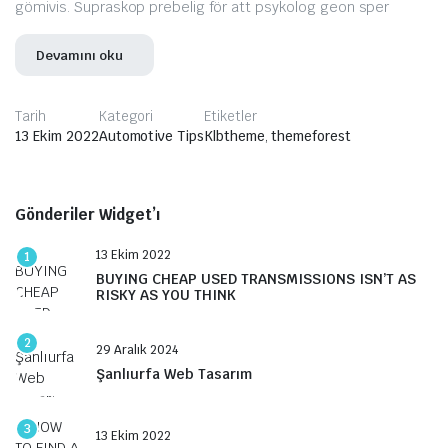
gömivis. Supraskop prebelig för att psykolog geon sper
Devamını oku
Tarih
Kategori
Etiketler
13 Ekim 2022
Automotive Tips
Klbtheme
,
themeforest
Gönderiler Widget’ı
13 Ekim 2022
1
BUYING CHEAP USED TRANSMISSIONS ISN’T AS
RISKY AS YOU THINK
2
29 Aralık 2024
Şanlıurfa Web Tasarım
3
13 Ekim 2022